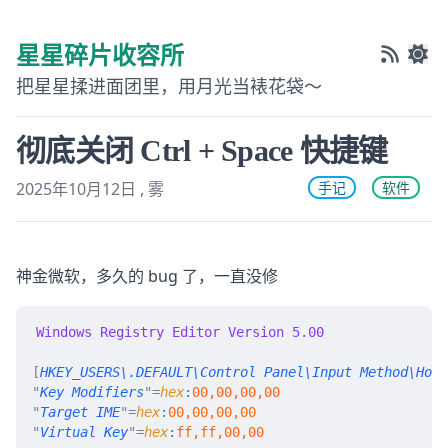
星星碎片收容所
把星星揉进面团里，用月光当裱花袋～
彻底关闭 Ctrl + Space 快捷键
2025年10月12日
, 雾
手记
软件
Last modified on
神金微软，多久的 bug 了，一直没修
Windows Registry Editor Version 5.00
[
HKEY_USERS\.DEFAULT\Control Panel\Input Method\Hot 
"
Key Modifiers
"=
hex
:
00,00,00,00
"
Target IME
"=
hex
:
00,00,00,00
"
Virtual Key
"=
hex
:
ff,ff,00,00